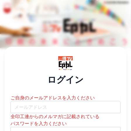
/login
ログイン
ご自身のメールアドレスを入力ください
Email:
全印工連からのメルマガに記載されている
パスワードを入力ください
Password: