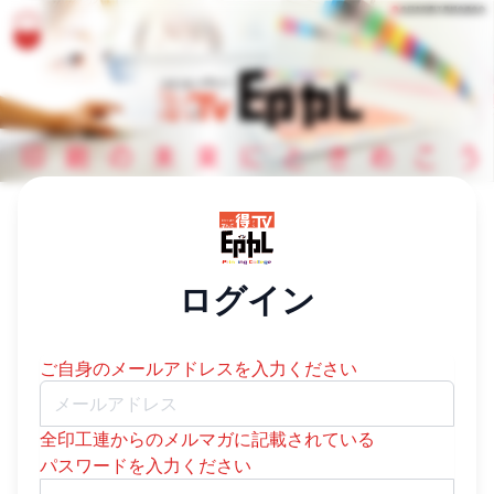
/login
ログイン
ご自身のメールアドレスを入力ください
Email:
全印工連からのメルマガに記載されている
パスワードを入力ください
Password: