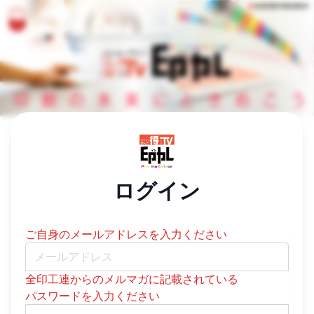
/login
ログイン
ご自身のメールアドレスを入力ください
Email:
全印工連からのメルマガに記載されている
パスワードを入力ください
Password: